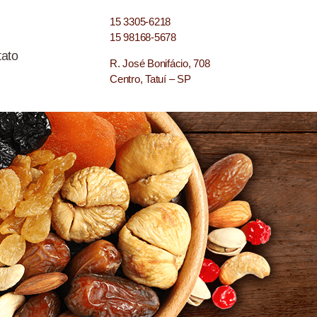
15 3305-6218
15 98168-5678
ato
R. José Bonifácio, 708
Centro, Tatuí – SP