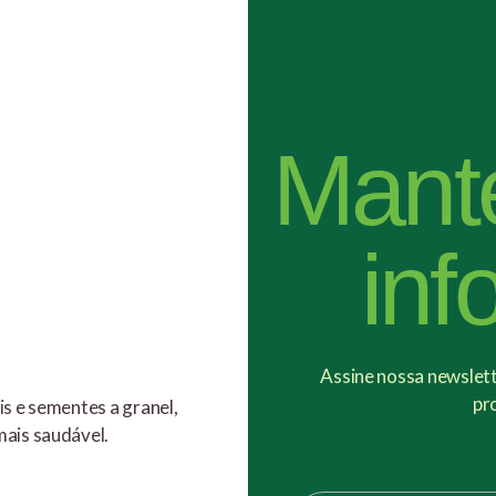
Mant
inf
Assine nossa newslette
pr
s e sementes a granel,
ais saudável.