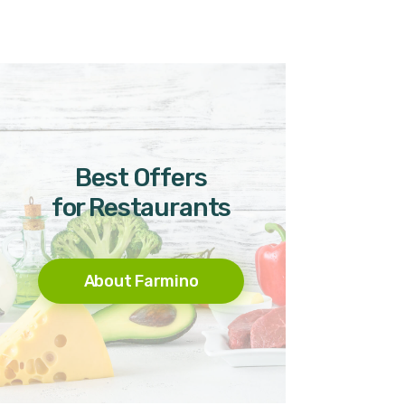
Best Offers
for Restaurants
About Farmino