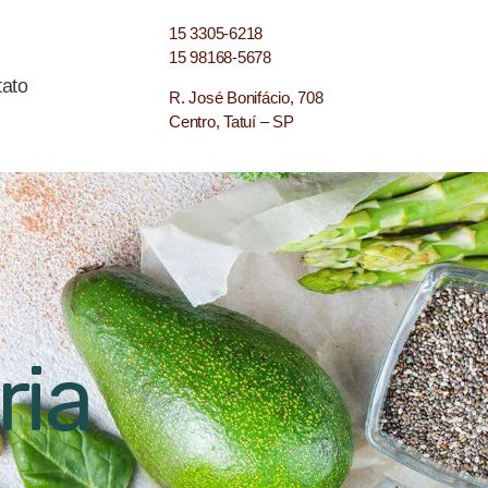
15 3305-6218
15 98168-5678
ato
R. José Bonifácio, 708
Centro, Tatuí – SP
ria