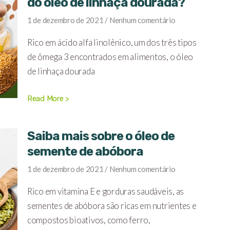
do óleo de linhaça dourada?
1 de dezembro de 2021
Nenhum comentário
Rico em ácido alfa linolênico, um dos três tipos
de ômega 3 encontrados em alimentos, o óleo
de linhaça dourada
Read More >
Saiba mais sobre o óleo de
semente de abóbora
1 de dezembro de 2021
Nenhum comentário
Rico em vitamina E e gorduras saudáveis, as
sementes de abóbora são ricas em nutrientes e
compostos bioativos, como ferro,