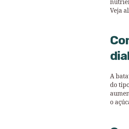
nutrie
Veja a
Con
dia
A bata
do tip
aument
o açúc