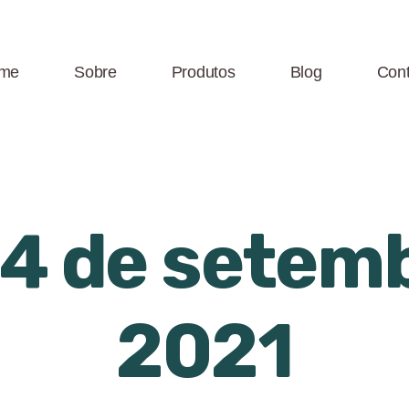
me
Sobre
Produtos
Blog
Cont
4 de setem
2021