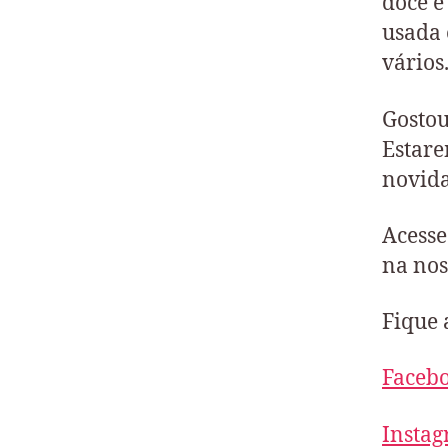
doce é
usada 
vários
Gostou
Estare
novida
Acesse
na nos
Fique 
Faceb
Insta