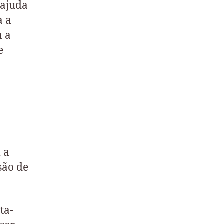
 ajuda
a a
a a
e
 a
são de
ta-