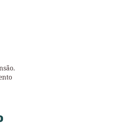
nsão.
ento
o