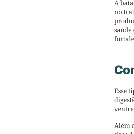
A bata
no tra
produç
saúde 
fortal
Con
Esse t
digest
ventre
Além d