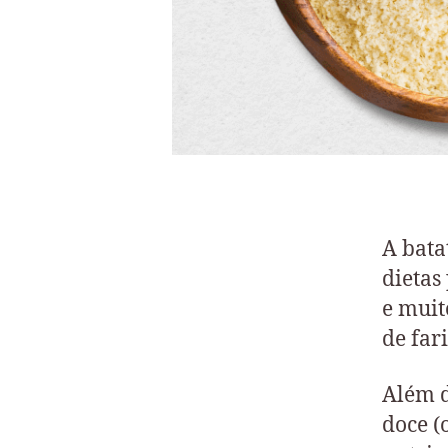
A bata
dietas
e muit
de far
Além d
doce (