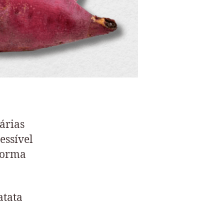
árias
essível
 forma
atata