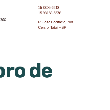
15 3305-6218
15 98168-5678
ato
R. José Bonifácio, 708
Centro, Tatuí – SP
bro de