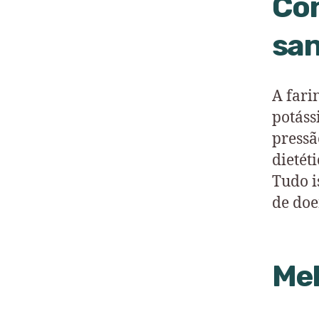
Con
sa
A fari
potáss
pressã
dietét
Tudo i
de doe
Mel