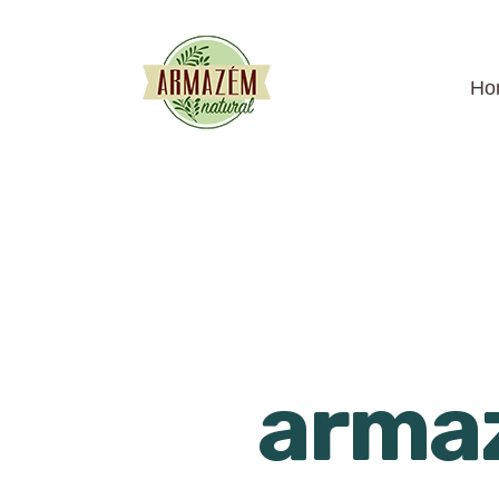
Ho
arma