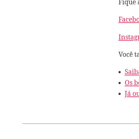
Fique 
Faceb
Insta
Você t
Saib
Os b
Já o