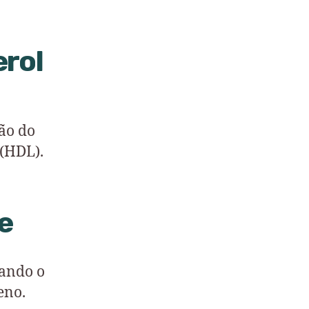
erol
ção do
 (HDL).
e
dando o
eno.