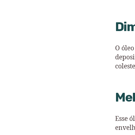
Dim
O óleo
deposi
colest
Mel
Esse ó
envelh