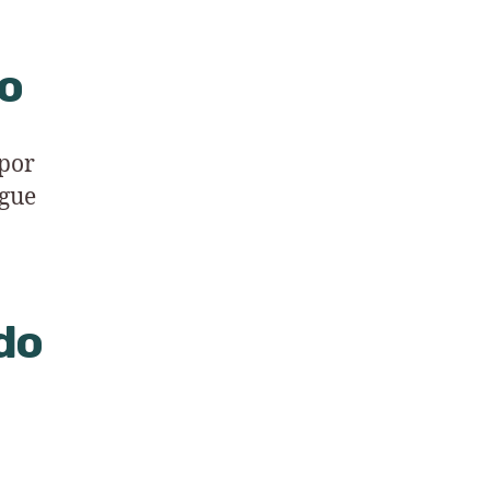
ão
 por
ngue
do