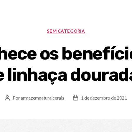
SEM CATEGORIA
ece os benefíci
e linhaça dourad
Por
armazemnaturalcerais
1 de dezembro de 2021