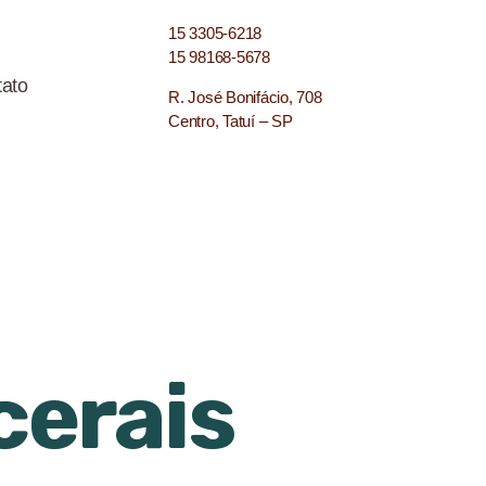
15 3305-6218
15 98168-5678
ato
R. José Bonifácio, 708
Centro, Tatuí – SP
erais