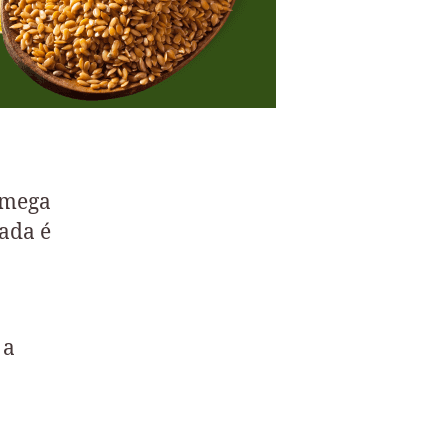
 ômega
ada é
 a