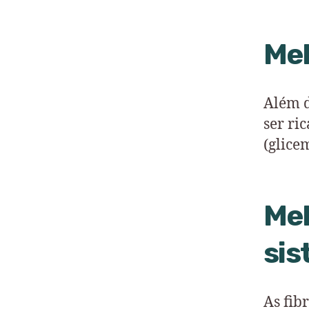
Mel
Além d
ser ri
(glice
Mel
sis
As fib