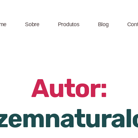
me
Sobre
Produtos
Blog
Cont
Autor:
zemnaturalc