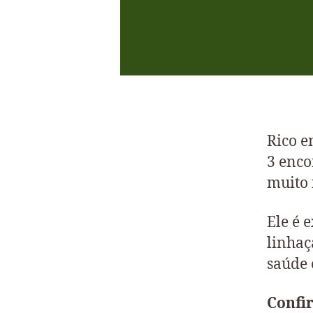
Rico e
3 enco
muito 
Ele é 
linhaç
saúde 
Confir