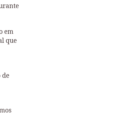
urante
to em
al que
o de
emos