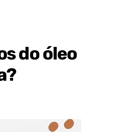
os do óleo
a?