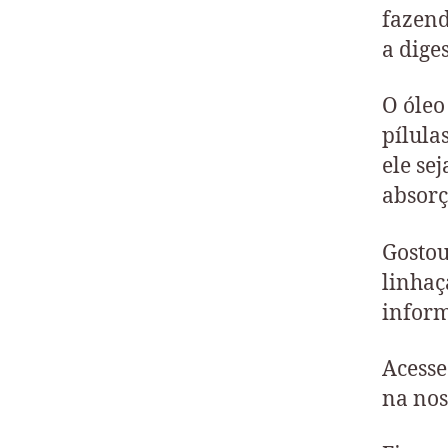
fazend
a dige
O óleo
pílula
ele se
absorç
Gostou
linhaç
inform
Acesse
na nos