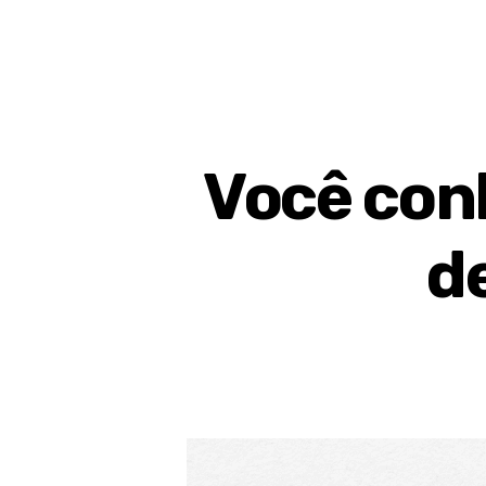
Você conh
d