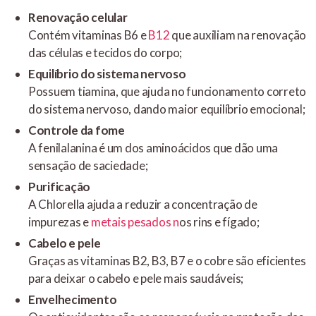
Renovação celular
Contém vitaminas B6 e
B12
que auxiliam na renovação
das células e tecidos do corpo;
Equilíbrio do sistema nervoso
Possuem tiamina, que ajuda no funcionamento correto
do sistema nervoso, dando maior equilíbrio emocional;
Controle da fome
A fenilalanina é um dos aminoácidos que dão uma
sensação de saciedade;
Purificação
A Chlorella ajuda a reduzir a concentração de
impurezas e
metais pesados n
os rins e fígado;
Cabelo e pele
Graças as vitaminas B2, B3, B7 e o cobre são eficientes
para deixar o cabelo e pele mais saudáveis;
Envelhecimento