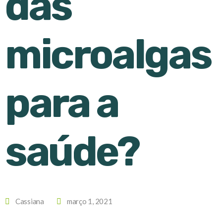
das
microalgas
para a
saúde?
Cassiana
março 1, 2021