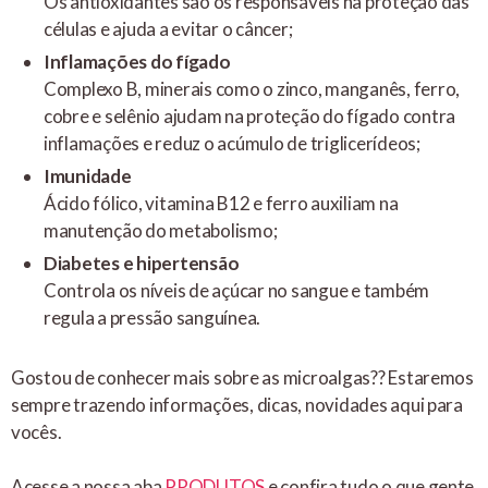
Os antioxidantes são os responsáveis na proteção das
células e ajuda a evitar o câncer;
Inflamações do fígado
Complexo B, minerais como o zinco, manganês, ferro,
cobre e selênio ajudam na proteção do fígado contra
inflamações e reduz o acúmulo de triglicerídeos;
Imunidade
Ácido fólico, vitamina B12 e ferro auxiliam na
manutenção do metabolismo;
Diabetes e hipertensão
Controla os níveis de açúcar no sangue e também
regula a pressão sanguínea.
Gostou de conhecer mais sobre as microalgas?? Estaremos
sempre trazendo informações, dicas, novidades aqui para
vocês.
Acesse a nossa aba
PRODUTOS
e confira tudo o que gente