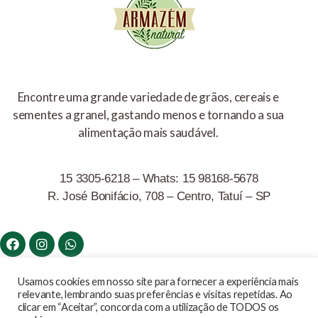
Encontre uma grande variedade de grãos, cereais e
sementes a granel, gastando menos e tornando a sua
alimentação mais saudável.
15 3305-6218 – Whats: 15 98168-5678
R. José Bonifácio, 708 – Centro, Tatuí – SP
Armazem Natural © Todos os direitos reservados Copyrights
Usamos cookies em nosso site para fornecer a experiência mais
relevante, lembrando suas preferências e visitas repetidas. Ao
2020
clicar em “Aceitar”, concorda com a utilização de TODOS os