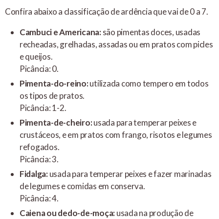
Confira abaixo a classificação de ardência que vai de 0 a 7.
Cambuci e Americana:
são pimentas doces, usadas
recheadas, grelhadas, assadas ou em pratos com picles
e queijos.
Picância: 0.
Pimenta-do-reino:
utilizada como tempero em todos
os tipos de pratos.
Picância: 1-2.
Pimenta-de-cheiro:
usada para temperar peixes e
crustáceos, e em pratos com frango, risotos e legumes
refogados.
Picância: 3.
Fidalga:
usada para temperar peixes e fazer marinadas
de legumes e comidas em conserva.
Picância: 4.
Caiena ou dedo-de-moça:
usada na produção de