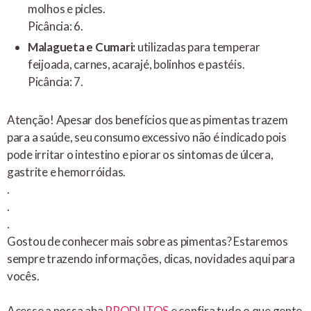
molhos e picles.
Picância: 6.
Malagueta e Cumari:
utilizadas para temperar
feijoada, carnes, acarajé, bolinhos e pastéis.
Picância: 7.
Atenção! Apesar dos benefícios que as pimentas trazem
para a saúde, seu consumo excessivo não é indicado pois
pode irritar o intestino e piorar os sintomas de úlcera,
gastrite e hemorróidas.
.
.
.
Gostou de conhecer mais sobre as pimentas? Estaremos
sempre trazendo informações, dicas, novidades aqui para
vocês.
Acesse a nossa aba
PRODUTOS
e confira tudo o que gente