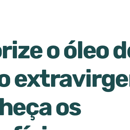
rize o óleo d
o extravirg
heça os