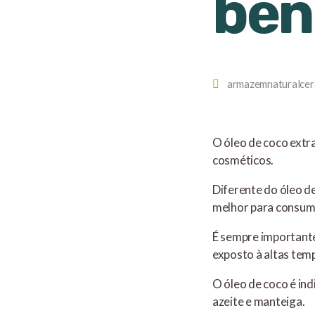
ben
armazemnaturalcer
O óleo de coco extra
cosméticos.
Diferente do óleo d
melhor para consumo
É sempre importante 
exposto à altas tem
O óleo de coco é in
azeite e manteiga.