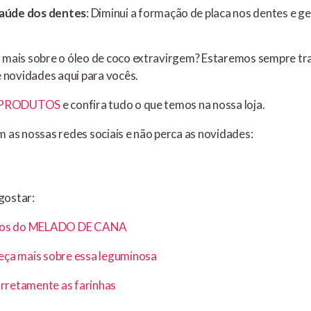
saúde dos dentes
: Diminui a formação de placa nos dentes e ge
 mais sobre o óleo de coco extravirgem? Estaremos sempre t
e novidades aqui para vocês.
PRODUTOS
e confira tudo o que temos na nossa loja.
 as nossas redes sociais e não perca as novidades:
gostar:
cios do MELADO DE CANA
eça mais sobre essa leguminosa
retamente as farinhas