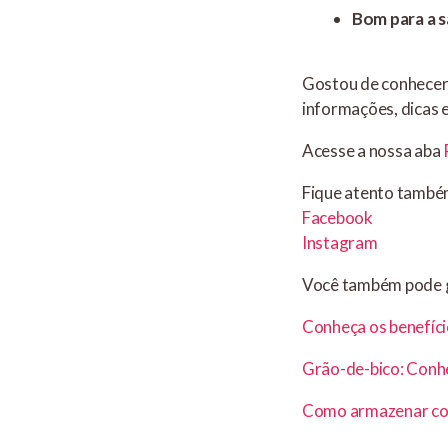
Bom para a 
Gostou de conhecer
informações, dicas 
Acesse a nossa aba
Fique atento também
Facebook
Instagram
Você também pode 
Conheça os benefí
Grão-de-bico: Conh
Como armazenar cor