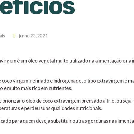
efícios
ais
junho 23, 2021
virgem é um óleo vegetal muito utilizado na alimentação e na i
e coco virgem, refinado e hidrogenado, o tipo extravirgem é ma
 e muito mais rico em nutrientes.
priorizar o óleo de coco extravirgem prensado a frio, ou seja,
peraturas e perdeu suas qualidades nutricionais.
dicado para quem deseja substituir outras gorduras na alimen