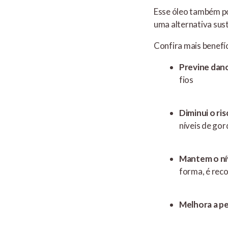
Esse óleo também pod
uma alternativa sus
Confira mais benefíc
Previne dan
fios
Diminui o ri
níveis de go
Mantem o nív
forma, é rec
Melhora a pe