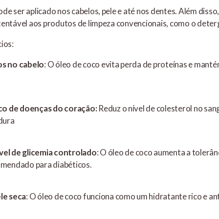
e ser aplicado nos cabelos, pele e até nos dentes. Além disso,
tentável aos produtos de limpeza convencionais, como o deter
ios:
os no cabelo
: O óleo de coco evita perda de proteínas e mant
sco de doenças do coração:
Reduz o nível de colesterol no san
rdura
el de glicemia controlado
: O óleo de coco aumenta a tolerânc
omendado para diabéticos.
le seca
: O óleo de coco funciona como um hidratante rico e an