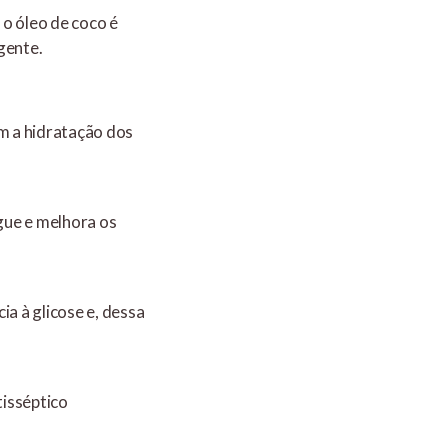
 o óleo de coco é
gente.
ém a hidratação dos
gue e melhora os
ia à glicose e, dessa
tisséptico