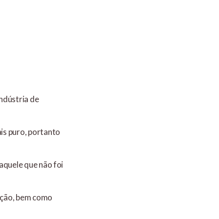
ndústria de
is puro, portanto
 aquele que não foi
tação, bem como