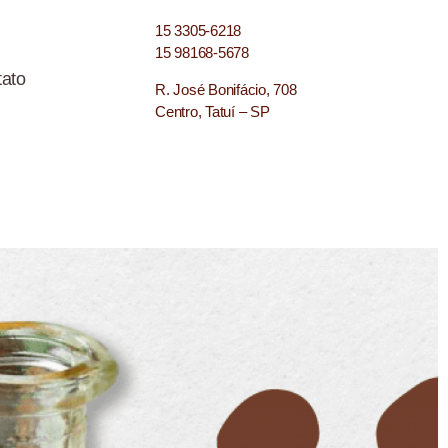
15 3305-6218
15 98168-5678
ato
R. José Bonifácio, 708
Centro, Tatuí – SP