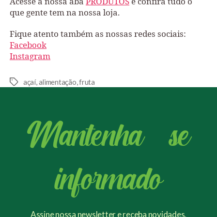
Acesse a nossa aba
PRODUTOS
e confira tudo o
que gente tem na nossa loja.
Fique atento também as nossas redes sociais:
Facebook
Instagram
açaí
,
alimentação
,
fruta
Mantenha - se
informado
Assine nossa newsletter e receba novidades,