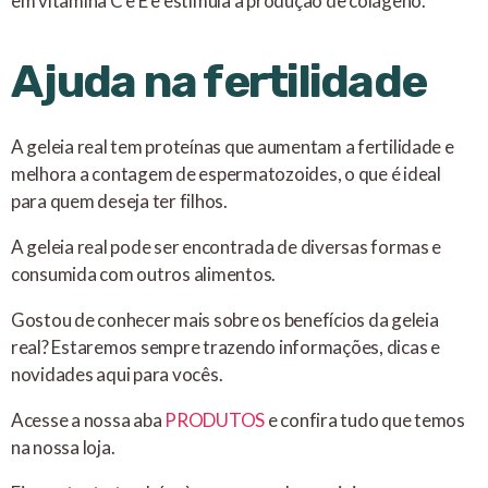
em vitamina C e E e estimula a produção de colágeno.
Ajuda na fertilidade
A geleia real tem proteínas que aumentam a fertilidade e
melhora a contagem de espermatozoides, o que é ideal
para quem deseja ter filhos.
A geleia real pode ser encontrada de diversas formas e
consumida com outros alimentos.
Gostou de conhecer mais sobre os benefícios da geleia
real? Estaremos sempre trazendo informações, dicas e
novidades aqui para vocês.
Acesse a nossa aba
PRODUTOS
e confira tudo que temos
na nossa loja.